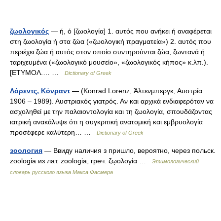
ζωολογικός
— ή, ό [ζωολογία] 1. αυτός που ανήκει ή αναφέρεται
στη ζωολογία ή στα ζώα («ζωολογική πραγματεία») 2. αυτός που
περιέχει ζώα ή αυτός στον οποίο συντηρούνται ζώα, ζωντανά ή
ταριχευμένα («ζωολογικό μουσείο», «ζωολογικός κήπος» κ.λπ.).
[ΕΤΥΜΟΛ.… …
Dictionary of Greek
Λόρεντς, Κόνραντ
— (Konrad Lorenz, Άλτενμπεργκ, Αυστρία
1906 – 1989). Αυστριακός γιατρός. Αν και αρχικά ενδιαφερόταν να
ασχοληθεί με την παλαιοντολογία και τη ζωολογία, σπουδάζοντας
ιατρική ανακάλυψε ότι η συγκριτική ανατομική και εμβρυολογία
προσέφερε καλύτερη… …
Dictionary of Greek
зоология
— Ввиду наличия з пришло, вероятно, через польск.
zoologia из лат. zооlоgiа, греч. ζῳολογία …
Этимологический
словарь русского языка Макса Фасмера