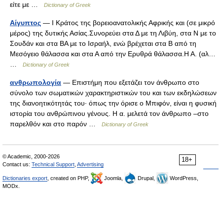
είτε με …
Dictionary of Greek
Αίγυπτος
— I Κράτος της βορειοανατολικής Αφρικής και (σε μικρό
μέρος) της δυτικής Ασίας.Συνορεύει στα Δ με τη Λιβύη, στα Ν με το
Σουδάν και στα ΒΑ με το Ισραήλ, ενώ βρέχεται στα Β από τη
Μεσόγειο θάλασσα και στα Α από την Ερυθρά θάλασσα.Η Α. (αλ…
…
Dictionary of Greek
ανθρωπολογία
— Επιστήμη που εξετάζει τον άνθρωπο στο
σύνολο των σωματικών χαρακτηριστικών του και των εκδηλώσεων
της διανοητικότητάς του· όπως την όρισε o Μπιφόν, είναι η φυσική
ιστορία του ανθρώπινου γένους. Η α. μελετά τον άνθρωπο –στο
παρελθόν και στο παρόν …
Dictionary of Greek
© Academic, 2000-2026
18+
Contact us:
Technical Support
,
Advertising
Dictionaries export
, created on PHP,
Joomla,
Drupal,
WordPress,
MODx.