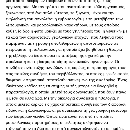
μετατροπή διαφόρων τροφικών ουσιών από τους ζωικούς
οργανισμούς. Με τον τρόπο που αναπτύσσεται κάθε οργανισμός,
ξεκινώντας από ένα απλό κύτταρο, το ζυγωτό, μέχρι και την
ενηλικίωσή του ασχολείται η εμβρυολογία· με τη μεταβίβαση των
λειτουργικών και μορφολογικών χαρακτήρων, με τους οποίους
κάθε νέο ζώο ή φυτό μοιάζει με τους γεννήτορές του, η γενετική· με
τα ζώα των αρχαιότατων γεωλογικών εποχών, που λείψανά τους
παρέμειναν με τη μορφή απολιθωμάτων ή αποτυπωμάτων σε
πετρώματα, η παλαιοντολογία, η οποία έχει βοηθήσει τη θεωρία
της εξέλιξης να διατυπώσει τις απόψεις της σχετικά με την
προέλευση και τη διαφοροποίηση των ζωικών οργανισμών. Οι
συνθήκες ανάπτυξης των ζώων και, κυρίως, οι προσαρμογές τους
στις ποικίλες συνθήκες του περιβάλλοντος, οι οποίες μερικές φορές
διαφέρουν σημαντικά, αποτελούν αντικείμενο της οικολογίας. Ένας
ιδιαίτερος κλάδος της επιστήμης αυτής μπορεί να θεωρηθεί η
παρασιτολογία, η οποία μελετά τους οργανισμούς που ζουν πάνω
ή μέσα σε άλλα ζώα. Με την οικολογία συνδέεται η ηθολογία, η
οποία μελετά κυρίως τις χαρακτηριστικές συνήθειες των διαφόρων
ειδών, και η ζωογεωγραφία, με αντικείμενο τη γεωγραφική κατανομή
των διαφόρων γενών. Όπως είναι ευνόητο, από τις πρώτες
μορφολογικές παρατηρήσεις, οι μελετητές σκέφτηκαν να
ταξινομήσουν τα ζώα και τα φυτά συγκεντρώνοντάς τα σε ομάδες,