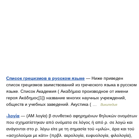
Список грецизмов в русском языке
— Ниже приведен
список грецизмов заимствований из греческого языка в русском
языке. Список Академия ( Ακαδήμεια производное от имени
героя Ακάδημος[1]) название многих научных учреждений,
обществ и учебных заведений. Акустика ( …
Википедия
-λογία
— (AM λογία) β συνθετικό αφηρημένων θηλυκών ονομάτων
που σχηματίστηκαν από ονόματα σε λόγος ή από ρ. σε λογώ και
ανάγονται στο ρ. λέγω είτε με τη σημασία τού «μιλώ», άρα και τού
«ασχολούμαι με κάτι» (πρβλ. αερολογία, ευφυολογία, φιλολογία),