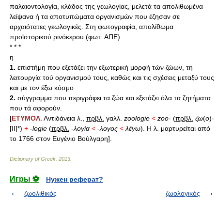
παλαιοντολογία, κλάδος της γεωλογίας, μελετά τα απολιθωμένα
λείψανα ή τα αποτυπώματα οργανισμών που έζησαν σε
αρχαιότατες γεωλογικές. Στη φωτογραφία, απολίθωμα
προϊστορικού ρινόκερου (φωτ. ΑΠΕ).
* * *
η
1.
επιστήμη που εξετάζει την εξωτερική μορφή τών ζώων, τη
λειτουργία τού οργανισμού τους, καθώς και τις σχέσεις μεταξύ τους
και με τον έξω κόσμο
2.
σύγγραμμα που περιγράφει τα ζώα και εξετάζει όλα τα ζητήματα
που τά αφορούν.
[
ΕΤΥΜΟΛ.
Αντιδάνεια λ.,
πρβλ.
γαλλ.
zoologie
<
zoo
- (
πρβλ.
ζω
(
ο
)-
[ΙΙ]*)
+
-
logie
(
πρβλ.
-
λογία
<
-
λογος
<
λέγω
). Η λ. μαρτυρείται από
το 1766 στον Ευγένιο Βούλγαρη].
Dictionary of Greek
.
2013
.
Игры ⚽
Нужен реферат?
ζωολιθικός
ζωολογικός