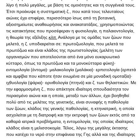
λίγο ή πολύ μεγάλες, με βάση τις ομοιότητες και τη συγγένειά τους.
Έτσι προέκυψε η συστηματική ζ., που κατά τους τελευταίους
αιώνες έχει επιφέρει, περισσότερο ίσως από τη βοτανική,
αξιοσημείωτες αναθεωρήσεις και ανακατατάξεις, χρησιμοποιώντας
τις κατακτήσεις που προσέφεραν η φυσιολογία, η παλαιοντολογία,
η θεωρία της εξέλιξης
κλπ.
Ανάλογα με τις ομάδες των ζώων που
μελετά, η ζ. υποδιαιρείται σε: πρωτοζωολογία, που μελετά τα
πρωτόζωα και είναι κλάδος της πρωτιστολογίας (μελέτη των
οργανισμών που αποτελούνται από ένα μόνο ευκαρυωτικό
κύτταρο, όπως τα πρωτόζωα και τα μονοκύτταρα φύκη)·
εντομολογία (έντομα)· μαλακολογία (μαλάκια)· ερπετολογία (ερπετά
και αμφίβια που κάποτε ήταν ενωμένα σε μία μοναδική ομοταξία)·
ιχθυολογία (ψάρια)· ορνιθολογία (πτηνά) και ζ. των θηλαστικών. Με
την εφαρμοσμένη ζ., που απέκτησε ιδιαίτερη σπουδαιότητα τον
περασμένο αιώνα και η οποία, μεταξύ των άλλων, έχει βοηθηθεί
πολύ από τις μελέτες της γενετικής, είναι συναφής η παθολογία
των ζώων, κλάδος της γενικής παθολογίας, η κτηνιατρική, η οποία
ασχολείται με τη διατροφή και την εκτροφή των ζώων εκτός από τα
καθαρά ιατρικά προβλήματα, η εντομολογία, της οποίας ιδιαίτερος
κλάδος είναι η μελισσοκομία. Τέλος, λόγω της μεγάλης έκτασης
που κατέχει το νερό στην επιφάνεια της Γης αλλά και της ιδιαίτερης