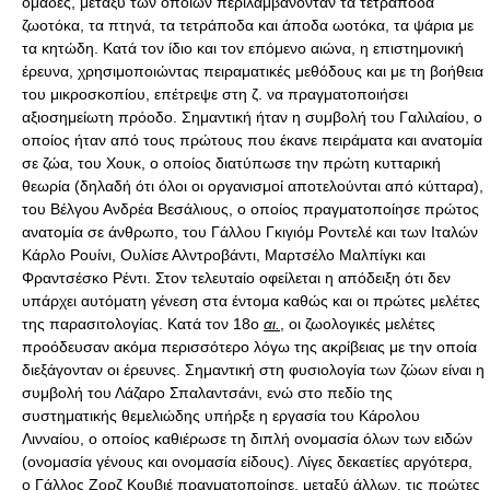
ομάδες, μεταξύ των οποίων περιλαμβάνονταν τα τετράποδα
ζωοτόκα, τα πτηνά, τα τετράποδα και άποδα ωοτόκα, τα ψάρια με
τα κητώδη. Κατά τον ίδιο και τον επόμενο αιώνα, η επιστημονική
έρευνα, χρησιμοποιώντας πειραματικές μεθόδους και με τη βοήθεια
του μικροσκοπίου, επέτρεψε στη ζ. να πραγματοποιήσει
αξιοσημείωτη πρόοδο. Σημαντική ήταν η συμβολή του Γαλιλαίου, ο
οποίος ήταν από τους πρώτους που έκανε πειράματα και ανατομία
σε ζώα, του Χουκ, ο οποίος διατύπωσε την πρώτη κυτταρική
θεωρία (δηλαδή ότι όλοι οι οργανισμοί αποτελούνται από κύτταρα),
του Βέλγου Ανδρέα Βεσάλιους, ο οποίος πραγματοποίησε πρώτος
ανατομία σε άνθρωπο, του Γάλλου Γκιγιόμ Ροντελέ και των Ιταλών
Κάρλο Ρουίνι, Ουλίσε Αλντροβάντι, Μαρτσέλο Μαλπίγκι και
Φραντσέσκο Ρέντι. Στον τελευταίο οφείλεται η απόδειξη ότι δεν
υπάρχει αυτόματη γένεση στα έντομα καθώς και οι πρώτες μελέτες
της παρασιτολογίας. Κατά τον 18ο
αι.
, οι ζωολογικές μελέτες
προόδευσαν ακόμα περισσότερο λόγω της ακρίβειας με την οποία
διεξάγονταν οι έρευνες. Σημαντική στη φυσιολογία των ζώων είναι η
συμβολή του Λάζαρο Σπαλαντσάνι, ενώ στο πεδίο της
συστηματικής θεμελιώδης υπήρξε η εργασία του Κάρολου
Λινναίου, ο οποίος καθιέρωσε τη διπλή ονομασία όλων των ειδών
(ονομασία γένους και ονομασία είδους). Λίγες δεκαετίες αργότερα,
ο Γάλλος Ζορζ Κουβιέ πραγματοποίησε, μεταξύ άλλων, τις πρώτες