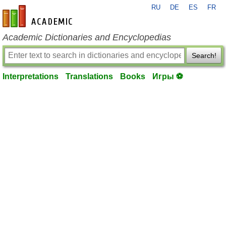
RU
DE
ES
FR
en-academic.com
Academic Dictionaries and Encyclopedias
Search!
Interpretations
Translations
Books
Игры ⚽