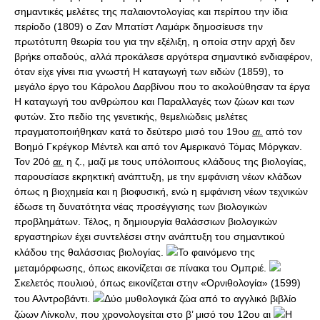
σημαντικές μελέτες της παλαιοντολογίας και περίπου την ίδια
περίοδο (1809) ο Ζαν Μπατίστ Λαμάρκ δημοσίευσε την
πρωτότυπη θεωρία του για την εξέλιξη, η οποία στην αρχή δεν
βρήκε οπαδούς, αλλά προκάλεσε αργότερα σημαντικό ενδιαφέρον,
όταν είχε γίνει πια γνωστή Η καταγωγή των ειδών (1859), το
μεγάλο έργο του Κάρολου Δαρβίνου που το ακολούθησαν τα έργα
Η καταγωγή του ανθρώπου και Παραλλαγές των ζώων και των
φυτών. Στο πεδίο της γενετικής, θεμελιώδεις μελέτες
πραγματοποιήθηκαν κατά το δεύτερο μισό του 19ου
αι.
από τον
Βοημό Γκρέγκορ Μέντελ και από τον Αμερικανό Τόμας Μόργκαν.
Τον 20ό
αι.
η ζ., μαζί με τους υπόλοιπους κλάδους της βιολογίας,
παρουσίασε εκρηκτική ανάπτυξη, με την εμφάνιση νέων κλάδων
όπως η βιοχημεία και η βιοφυσική, ενώ η εμφάνιση νέων τεχνικών
έδωσε τη δυνατότητα νέας προσέγγισης των βιολογικών
προβλημάτων. Τέλος, η δημιουργία θαλάσσιων βιολογικών
εργαστηρίων έχει συντελέσει στην ανάπτυξη του σημαντικού
κλάδου της θαλάσσιας βιολογίας.
Το φαινόμενο της
μεταμόρφωσης, όπως εικονίζεται σε πίνακα του Ομπριέ.
Σκελετός πουλιού, όπως εικονίζεται στην «Ορνιθολογία» (1599)
του Αλντροβάντι.
Δύο μυθολογικά ζώα από το αγγλικό βιβλίο
ζώων Λίνκολν, που χρονολογείται στο β’ μισό του 12ου αι
Η