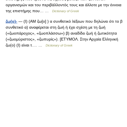
οργανισμών και του περιβάλλοντός τους και άλλοτε με την έννοια
της επιστήμης που… …
Dictionary of Greek
ζω(ο)-
— (I) (AM ζω[ο] ) α συνθετικό λέξεων που δηλώνει ότι το β
συνθετικό α) αναφέρεται στη ζωή ή έχει σχέση με τη ζωή
(«ζωοπάροχος», «ζωοπλάσσω») β) αναδίδει ζωή ή ζωτικότητα
(«ζωομύριστος», «ζωπυρίς»). [ΕΤΥΜΟΛ. Στην Αρχαία Ελληνική
ζω(ο) (Ι) είναι τ.… …
Dictionary of Greek