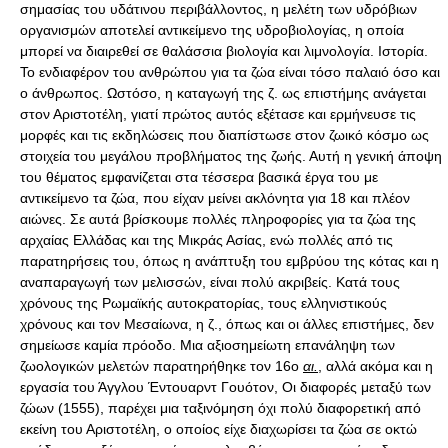
σημασίας του υδάτινου περιβάλλοντος, η μελέτη των υδρόβιων
οργανισμών αποτελεί αντικείμενο της υδροβιολογίας, η οποία
μπορεί να διαιρεθεί σε θαλάσσια βιολογία και λιμνολογία. Ιστορία.
Το ενδιαφέρον του ανθρώπου για τα ζώα είναι τόσο παλαιό όσο και
ο άνθρωπος. Ωστόσο, η καταγωγή της ζ. ως επιστήμης ανάγεται
στον Αριστοτέλη, γιατί πρώτος αυτός εξέτασε και ερμήνευσε τις
μορφές και τις εκδηλώσεις που διαπίστωσε στον ζωικό κόσμο ως
στοιχεία του μεγάλου προβλήματος της ζωής. Αυτή η γενική άποψη
του θέματος εμφανίζεται στα τέσσερα βασικά έργα του με
αντικείμενο τα ζώα, που είχαν μείνει ακλόνητα για 18 και πλέον
αιώνες. Σε αυτά βρίσκουμε πολλές πληροφορίες για τα ζώα της
αρχαίας Ελλάδας και της Μικράς Ασίας, ενώ πολλές από τις
παρατηρήσεις του, όπως η ανάπτυξη του εμβρύου της κότας και η
αναπαραγωγή των μελισσών, είναι πολύ ακριβείς. Κατά τους
χρόνους της Ρωμαϊκής αυτοκρατορίας, τους ελληνιστικούς
χρόνους και τον Μεσαίωνα, η ζ., όπως και οι άλλες επιστήμες, δεν
σημείωσε καμία πρόοδο. Μια αξιοσημείωτη επανάληψη των
ζωολογικών μελετών παρατηρήθηκε τον 16ο
αι.
, αλλά ακόμα και η
εργασία του Άγγλου Έντουαρντ Γουότον, Οι διαφορές μεταξύ των
ζώων (1555), παρέχει μια ταξινόμηση όχι πολύ διαφορετική από
εκείνη του Αριστοτέλη, ο οποίος είχε διαχωρίσει τα ζώα σε οκτώ